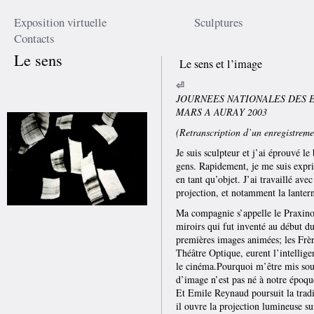
Exposition virtuelle
Sculptures
Contacts
Le sens
Le sens et l’image
⏎
JOURNEES NATIONALES DES E
MARS A AURAY 2003
(Retranscription d’un enregistreme
Je suis sculpteur et j’ai éprouvé le
gens. Rapidement, je me suis exprim
en tant qu’objet. J’ai travaillé ave
projection, et notamment la lante
Ma compagnie s’appelle le Praxinos
miroirs qui fut inventé au début du
premières images animées; les Frèr
Théâtre Optique, eurent l’intellige
le cinéma.Pourquoi m’être mis sous
d’image n’est pas né à notre époqu
Et Emile Reynaud poursuit la tradi
il ouvre la projection lumineuse s