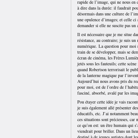
rapide de l’image, qui ne nous en d
à dire dans la durée: il faudrait 
désormais dans une culture de l’i
une opulence d’images; et celle ci a
demander si elle ne suscite pas un
Il est nécessaire que je me situe da
résistance, au contraire; je suis u
numérique. La question pour moi n’
train de se développer, mais se de
écran de cinéma, les Frères Lumièr
jetés sous les fauteuils; cette scèn
quand Robertson terrorisait le publi
de la lanterne magique par l’inve
Aujourd’hui nous avons pris du re
pour moi, est de l’ordre de l’habit
fasciné, absorbé, avalé par les ima
Pou étayer cette idée je vais racont
je suis également allé présenter de
éducatifs, etc. J’ai notamment beau
ces situations sont précieuses, car
ce qu’on est: un être humain qui s
viendrait pour briller. Dans un lieu
destiné à de jeunes autistes dont l