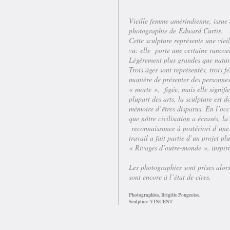
Vieille femme amérindienne, issue 
photographie de
Edward Curtis
.
Cette sculpture représente une viei
vu: elle porte une certaine rancoe
Légèrement plus grandes que nature
Trois âges sont représentés, trois 
manière de présenter des personnes
« morte », figée, mais elle signifi
plupart des arts, la sculpture est 
mémoire d’êtres disparus. En l’occ
que nôtre civilisation a écrasés, l
reconnaissance à postériori d’une
travail a fait partie d’un projet pl
« Rivages d’outre-monde », inspir
Les photographies sont prises alors
sont encore à l’état de cires.
Photographies, Brigitte Pougeoise.
Sculpture
VINCENT