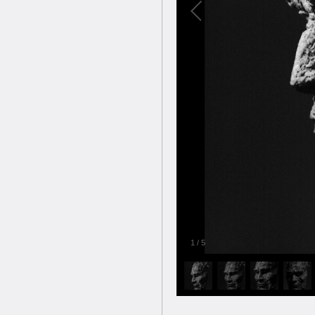
1
/
5